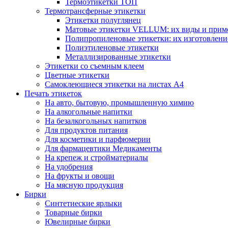
Термоэтикетки ТОП
Термотрансферные этикетки
Этикетки полуглянец
Матовые этикетки VELLUM: их виды и прим
Полипропиленовые этикетки: их изготовлени
Полиэтиленовые этикетки
Металлизированные этикетки
Этикетки со съемным клеем
Цветные этикетки
Самоклеющиеся этикетки на листах А4
Печать этикеток
На авто, бытовую, промышленную химию
На алкогольные напитки
На безалкогольных напитков
Для продуктов питания
Для косметики и парфюмерии
Для фармацевтики Медикаменты
На крепеж и стройматериалы
На удобрения
На фрукты и овощи
На мясную продукция
Бирки
Синтетиеские ярлыки
Товарные бирки
Ювелирные бирки