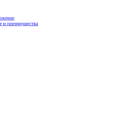
енение
е и преимущества