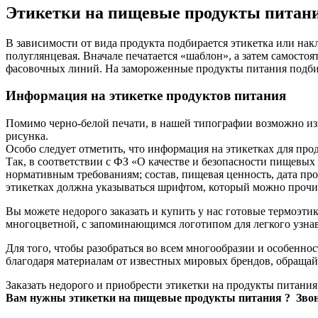
Этикетки на пищевые продукты питан
В зависимости от вида продукта подбирается этикетка или нак
полуглянцевая. Вначале печатается «шаблон», а затем самост
фасовочных линий. На замороженные продукты питания подбир
Информация на этикетке продуктов питания
Помимо черно-белой печати, в нашей типографии возможно изг
рисунка.
Особо следует отметить, что информация на этикетках для пр
Так, в соответствии с ФЗ «О качестве и безопасности пищевы
нормативным требованиям; состав, пищевая ценность, дата пр
этикетках должна указываться шрифтом, который можно прочита
Вы можете недорого заказать и купить у нас готовые термоэти
многоцветной, с запоминающимся логотипом для легкого узнав
Для того, чтобы разобраться во всем многообразии и особеннос
благодаря материалам от известных мировых брендов, обраща
Заказать недорого и приобрести этикетки на продукты питания
Вам нужны этикетки на пищевые продукты питания
?
Зво