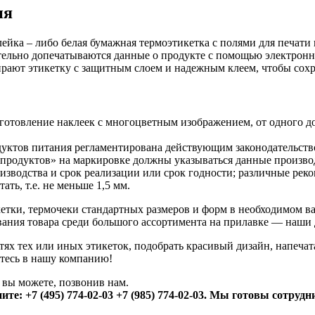
ия
лейка – либо белая бумажная термоэтикетка с полями для печат
оятельно допечатываются данные о продукте с помощью электрон
ают этикетку с защитным слоем и надежным клеем, чтобы сохра
отовление наклеек с многоцветным изображением, от одного до 
одуктов питания регламентирована действующим законодательств
х продуктов» на маркировке должны указываться данные произво
оизводства и срок реализации или срок годности; различные ре
ть, т.е. не меньше 1,5 мм.
кетки, термочеки стандартных размеров и форм в необходимом ва
ания товара среди большого ассортимента на прилавке — наши 
тях тех или иных этикеток, подобрать красивый дизайн, напечат
йтесь в нашу компанию!
 вы можете, позвонив нам.
ните:
+7 (495) 774-02-03 +7 (985) 774-02-03. М
ы готовы сотрудн