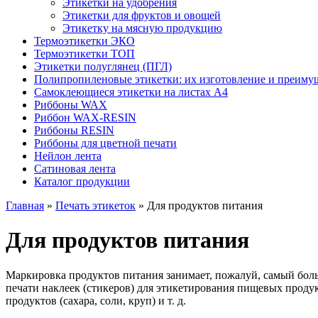
Этикетки на удобрения
Этикетки для фруктов и овощей
Этикетку на мясную продукцию
Термоэтикетки ЭКО
Термоэтикетки ТОП
Этикетки полуглянец (ПГЛ)
Полипропиленовые этикетки: их изготовление и преиму
Самоклеющиеся этикетки на листах А4
Риббоны WAX
Риббон WAX-RESIN
Риббоны RESIN
Риббоны для цветной печати
Нейлон лента
Сатиновая лента
Каталог продукции
Главная
»
Печать этикеток
»
Для продуктов питания
Для продуктов питания
Маркировка продуктов питания занимает, пожалуй, самый бол
печати наклеек (стикеров) для этикетирования пищевых проду
продуктов (сахара, соли, круп) и т. д.