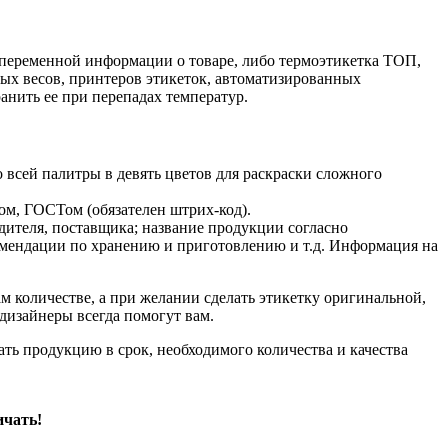
и переменной информации о товаре, либо термоэтикетка ТОП,
ных весов, принтеров этикеток, автоматизированных
нить ее при перепадах температур.
всей палитры в девять цветов для раскраски сложного
ом, ГОСТом (обязателен штрих-код).
дителя, поставщика; название продукции согласно
комендации по хранению и приготовлению и т.д. Информация на
м количестве, а при желании сделать этикетку оригинальной,
дизайнеры всегда помогут вам.
ать продукцию в срок, необходимого количества и качества
ичать!